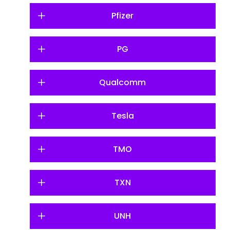
Pfizer
PG
Qualcomm
Tesla
TMO
TXN
UNH