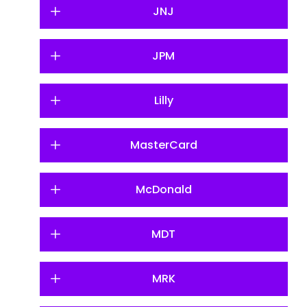
JNJ
JPM
Lilly
MasterCard
McDonald
MDT
MRK