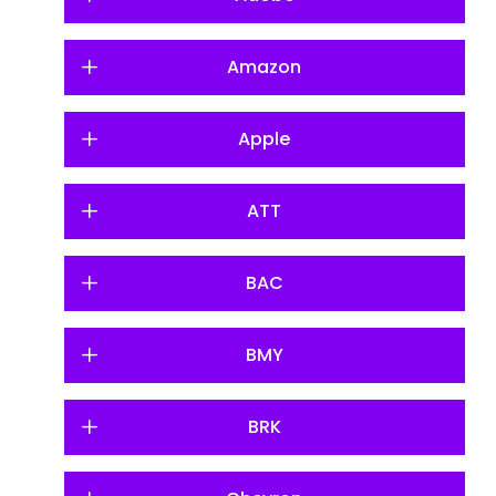
Amazon
Apple
ATT
BAC
BMY
BRK