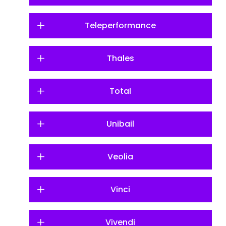
Teleperformance
Thales
Total
Unibail
Veolia
Vinci
Vivendi