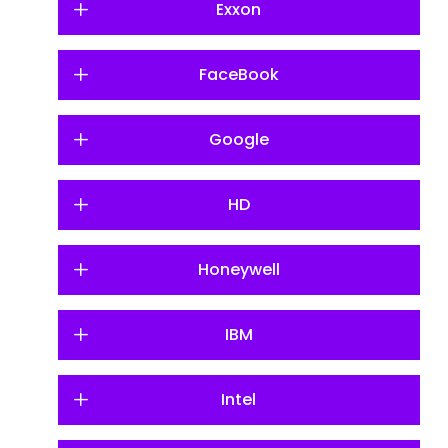
Exxon
FaceBook
Google
HD
Honeywell
IBM
Intel