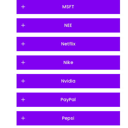
MSFT
NEE
Netflix
Nike
Nvidia
PayPal
Pepsi