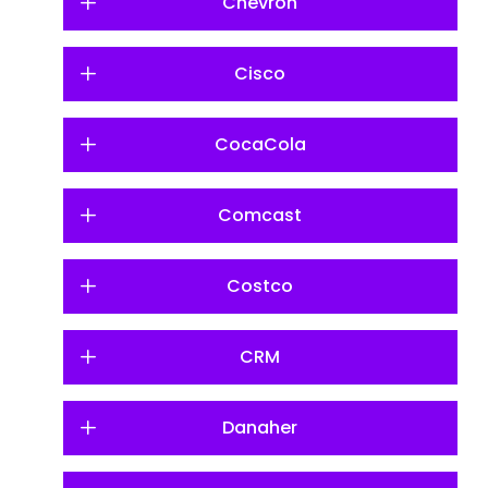
Chevron
Cisco
CocaCola
Comcast
Costco
CRM
Danaher