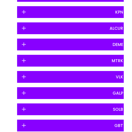
KPN
ALCUR
DEME
MTRK
VLK
GALP
SOLB
GBT