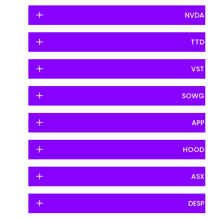
NVDA
TTD
VST
SOWG
APP
HOOD
ASX
DESP