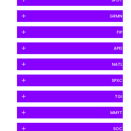
SPOT
GRMN
FIP
APEI
NATL
SPXC
TGI
MMYT
SOC