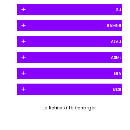
SU
BAMNB
ALVU
ASML
ERA
BESI
Le fichier à télécharger