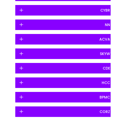
CYBR
NN
ACVA
SKYW
CDE
HCC
BPMC
CORZ