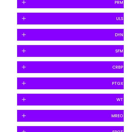
PRM
ULS
DYN
SFM
CRBP
PTGX
WT
MREO