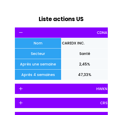
Liste actions US
CDNA
Nom
CAREDX INC.
Secteur
Santé
Après une semaine
2,45%
Après 4 semaines
47,33%
HWKN
CRS