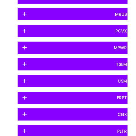
MRUS
PCVX
MPWR
TSEM
USM
FRPT
CEIX
PLTR