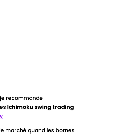
 je recommande
ies
Ichimoku swing trading
y
er le marché quand les bornes