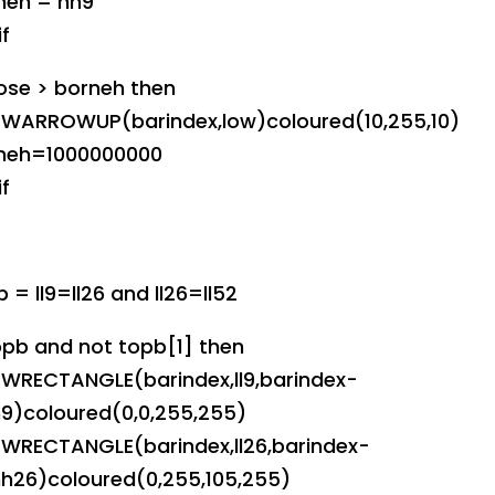
neh = hh9
f
lose > borneh then
WARROWUP(barindex,low)coloured(10,255,10)
neh=1000000000
f
 = ll9=ll26 and ll26=ll52
topb and not topb[1] then
WRECTANGLE(barindex,ll9,barindex-
h9)coloured(0,0,255,255)
WRECTANGLE(barindex,ll26,barindex-
hh26)coloured(0,255,105,255)