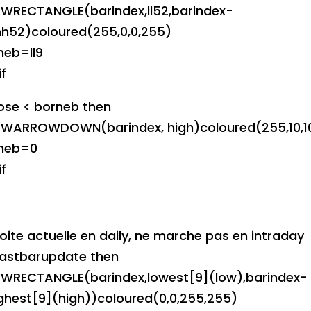
WRECTANGLE(barindex,ll52,barindex-
hh52)coloured(255,0,0,255)
neb=ll9
f
lose < borneb then
WARROWDOWN(barindex, high)coloured(255,10,1
neb=0
f
oite actuelle en daily, ne marche pas en intraday
slastbarupdate then
WRECTANGLE(barindex,lowest[9](low),barindex-
ighest[9](high))coloured(0,0,255,255)