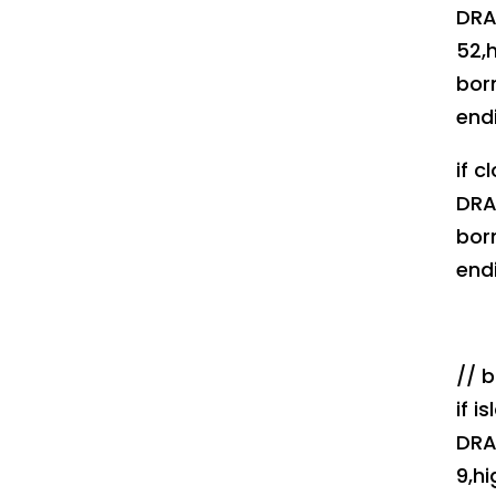
DRA
52,
bor
endi
if c
DRA
bor
endi
// b
if i
DRA
9,h