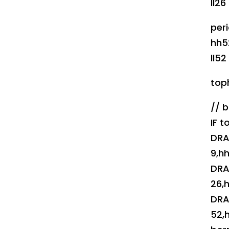
ll2
per
hh5
ll5
top
// b
IF 
DRA
9,h
DRA
26,
DRA
52,