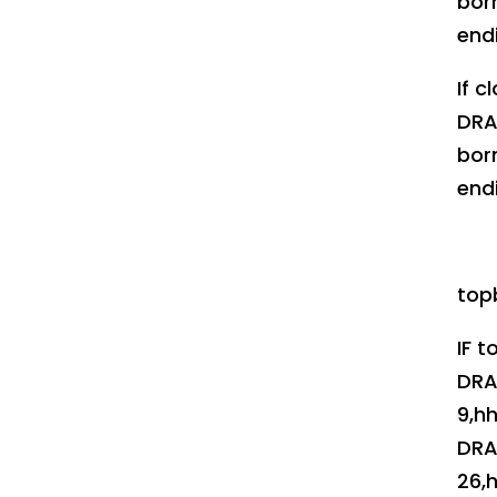
bor
endi
If c
DRA
bor
endi
topb
IF 
DRA
9,h
DRA
26,