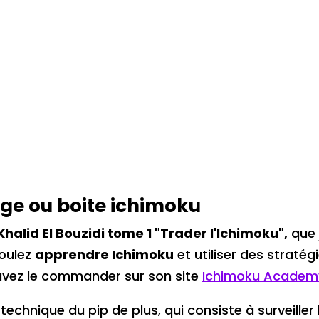
nge ou boite ichimoku
 Khalid El Bouzidi tome 1
"Trader l'Ichimoku",
que
voulez
apprendre Ichimoku
et utiliser des stratég
uvez le commander sur son site
Ichimoku Academ
la technique du pip de plus, qui consiste à surveill