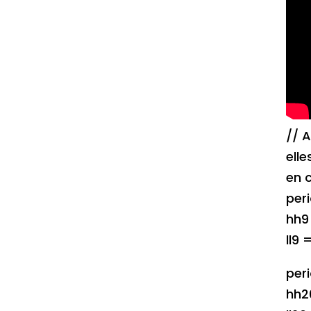
// 
elle
en c
per
hh9
ll9
per
hh2