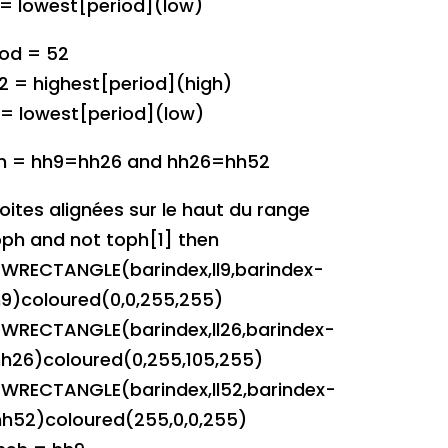
6 = lowest[period](low)
iod = 52
2 = highest[period](high)
2 = lowest[period](low)
h = hh9=hh26 and hh26=hh52
oites alignées sur le haut du range
toph and not toph[1] then
WRECTANGLE(barindex,ll9,barindex-
h9)coloured(0,0,255,255)
WRECTANGLE(barindex,ll26,barindex-
hh26)coloured(0,255,105,255)
WRECTANGLE(barindex,ll52,barindex-
hh52)coloured(255,0,0,255)