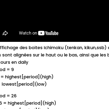
Affichage des boites Ichimoku (tenkan, kikun,ssb)
s sont alignées sur le haut ou le bas, ainsi que les 
ours en daily
iod = 9
 = highest[period](high)
 = lowest[period](low)
iod = 26
6 = highest[period](high)